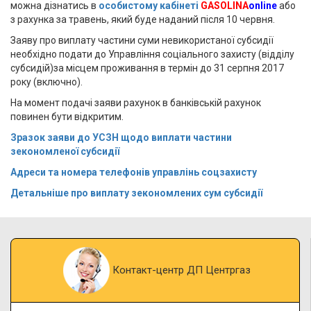
можна дізнатись в
особистому кабінеті
GASOLINA
online
або
з рахунка за травень, який буде наданий після 10 червня.
Заяву про виплату частини суми невикористаної субсидії
необхідно подати до Управління соціального захисту (відділу
субсидій)за місцем проживання в термін до 31 серпня 2017
року (включно).
На момент подачі заяви рахунок в банківській рахунок
повинен бути відкритим.
Зразок заяви до УСЗН щодо виплати частини
зекономленої субсидії
Адреси та номера телефонів управлінь соцзахисту
Детальніше про виплату зекономлених сум субсидії
Контакт-центр ДП Центргаз